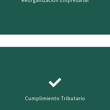
Reorganización Empresarial
Creación y orientación en nuevas estructuras
societarias a través de fusiones, divisiones,
adquisiciones, aportes, transformaciones.
Cumplimiento Tributario