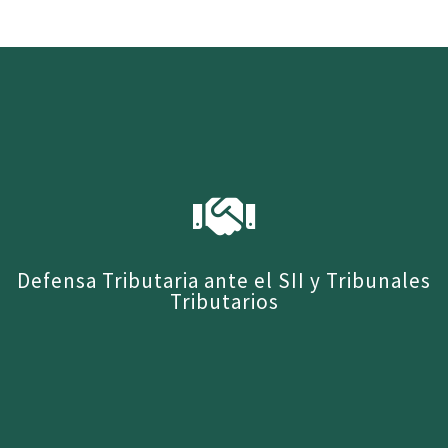
Este es un servicio de más largo aliento. Es
un proceso mucho más riguroso, el cual a
través de distintas técnicas de auditoria nos
permite establecer la situación tributaria de
la compañía respecto a la ley de la renta, ley
de IVA y cualquier otro impuesto que sea
objeto la sociedad auditada.
Defensa Tributaria ante el SII y Tribunales
Tributarios