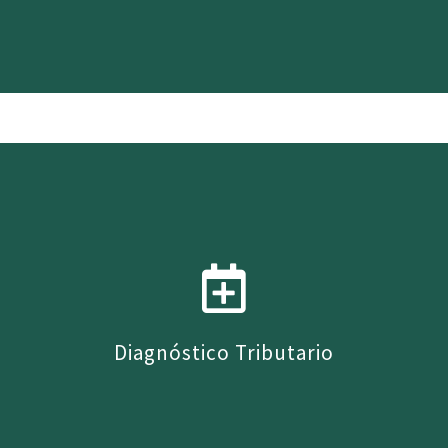
Confección de registros tributarios,
presentaciones al SII, declaración anual de
impuestos, declaraciones juradas, patentes
municipales.
Diagnóstico Tributario