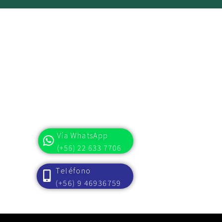
Nuestra firma está en condiciones de asesorar al
cliente en presentaciones administrativas ante el
SII de RAV, RAF y cualquier otro procedimiento
CONTÁCTANOS
administrativo que necesite la sociedad. Además,
Es hora que tu negocio pase al siguiente nivel,
de no prosperar esta primera instancia, podemos
escríbenos o llámanos y serás atendido por un
especialista.
establecer la estrategia tributaria pertinente para
defender los derechos de nuestros clientes ante
Vía WhatsApp
(+56) 22 633 7706
los tribunales tributarios en primera instancia o
en su defecto ante la corte de apelaciones o
Teléfono
corte suprema.
(+56) 9 46936759