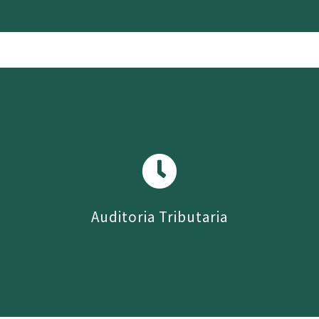
La principal característica de este servicio es
que permite al cliente conocer todas las
principales contingencias, fortalezas y/o
debilidades tributarias de una empresa y/o
personas naturales. Además de ser un
servicio muy rápido en su ejecución.
Auditoria Tributaria