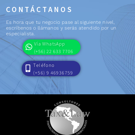
CONTÁCTANOS
Es hora que tu negocio pase al siguiente nivel,
escríbenos o llámanos y serás atendido por un
especialista.
Vía WhatsApp
(+56) 22 633 7706
Teléfono
(+56) 9 46936759