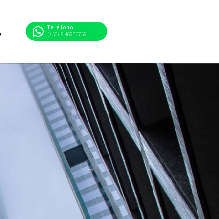
Teléfono
o
(+56) 9 46936759