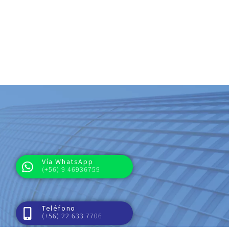
Vía WhatsApp
(+56) 9 46936759
Teléfono
(+56) 22 633 7706