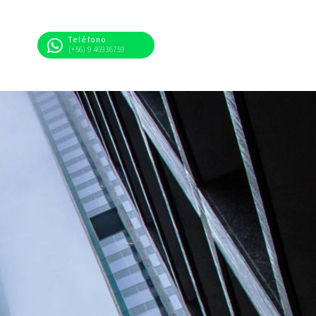
Teléfono
o
(+56) 9 46936759