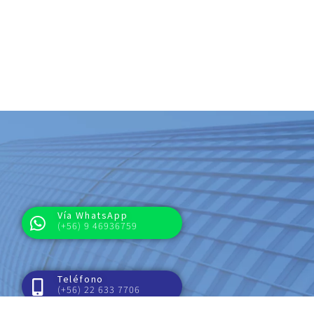
Vía WhatsApp
(+56) 9 46936759
Teléfono
(+56) 22 633 7706